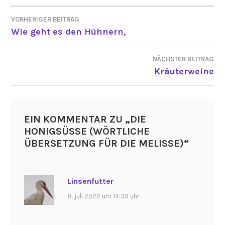
VORHERIGER BEITRAG
BEITRAGSNAVIGATION
Wie geht es den Hühnern,
NÄCHSTER BEITRAG
Kräuterweine
EIN KOMMENTAR ZU „
DIE
HONIGSÜSSE (WÖRTLICHE Ü
BERSETZUNG FÜR DIE MELISSE)
“
Linsenfutter
8. juli 2022 um 14:39 uhr