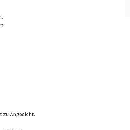
n,
n;
t zu Angesicht.