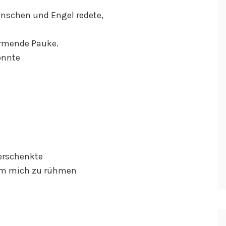
enschen und Engel redete,
ärmende Pauke.
önnte
erschenkte
 um mich zu rühmen