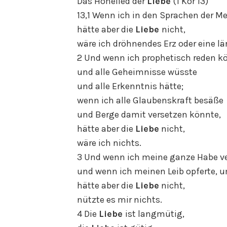
Das Hohelied der
Liebe
(1 Kor 13)
13,1 Wenn ich in den Sprachen der M
hätte aber die
Liebe
nicht,
wäre ich dröhnendes Erz oder eine l
2 Und wenn ich prophetisch reden k
und alle Geheimnisse wüsste
und alle Erkenntnis hätte;
wenn ich alle Glaubenskraft besäße
und Berge damit versetzen könnte,
hätte aber die
Liebe
nicht,
wäre ich nichts.
3 Und wenn ich meine ganze Habe v
und wenn ich meinen Leib opferte,
hätte aber die
Liebe
nicht,
nützte es mir nichts.
4 Die
Liebe
ist langmütig,