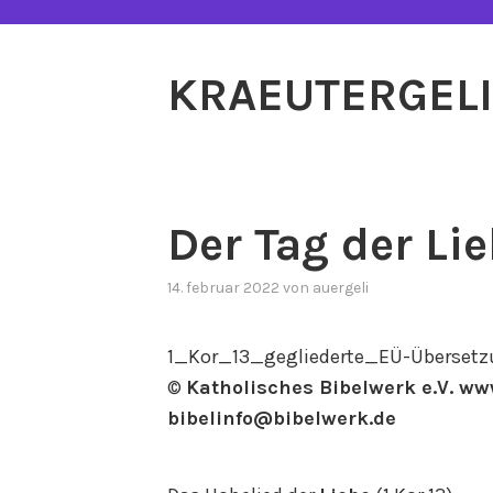
Zum
Inhalt
springen
KRAEUTERGEL
Der Tag der Li
14. februar 2022
von
auergeli
1_Kor_13_gegliederte_EÜ-Überset
©
Katholisches Bibelwerk e.V. ww
bibelinfo@bibelwerk.de